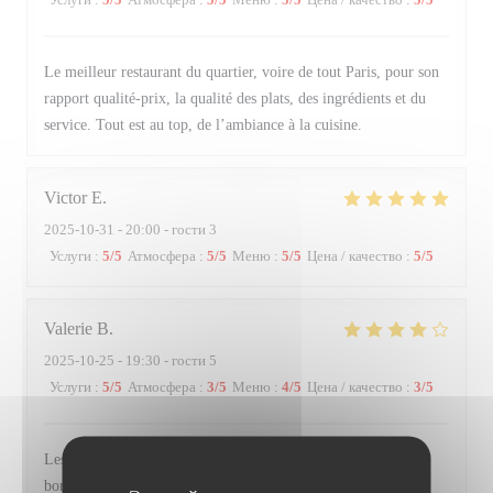
Le meilleur restaurant du quartier, voire de tout Paris, pour son
rapport qualité-prix, la qualité des plats, des ingrédients et du
service. Tout est au top, de l’ambiance à la cuisine.
Victor
E
2025-10-31
- 20:00 - гости 3
Услуги
:
5
/5
Атмосфера
:
5
/5
Меню
:
5
/5
Цена / качество
:
5
/5
Valerie
B
2025-10-25
- 19:30 - гости 5
Услуги
:
5
/5
Атмосфера
:
3
/5
Меню
:
4
/5
Цена / качество
:
3
/5
Les propositions de plats sont originales, bien préparés et très
bons. L'équipe est aux petits soins pour les convives et la