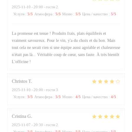
2025-11-10
- 20:00 - гости 2
Услуги
:
5
/5
Атмосфера
:
5
/5
Меню
:
5
/5
Цена / качество
:
5
/5
La promesse est tenue ! Produits frais, plats équilibrés et
vraiment savoureux. Pour le vin, y'a du choix et du bon. Mais
tout cela ne serait rien si une équipe aussi agréable et chaleureuse
n'était pas là... Véritable coup de cœur, sans faute. À très bientôt
L'officine !
Christos
T
2025-11-10
- 20:00 - гости 3
Услуги
:
5
/5
Атмосфера
:
5
/5
Меню
:
4
/5
Цена / качество
:
4
/5
Cristina
G
2025-11-07
- 20:30 - гости 2
Услуги
:
5
/5
Атмосфера
:
5
/5
Меню
:
5
/5
Цена / качество
:
5
/5