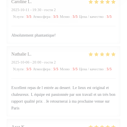
Caroline
L
2025-10-11
- 19:30 - гости 2
Услуги
:
5
/5
Атмосфера
:
5
/5
Меню
:
5
/5
Цена / качество
:
5
/5
Absolutement phantastique!
Nathalie
L
2025-10-06
- 20:00 - гости 2
Услуги
:
5
/5
Атмосфера
:
5
/5
Меню
:
5
/5
Цена / качество
:
5
/5
Excellent repas de l entrée au dessert. Le lieux est original et
chaleureux. L équipe est passionnée par son travail et un très bon
rapport qualité prix . Je retournerai à ma prochaine venue sur
Paris
Araz
K