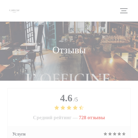
Панель управления cookies
Отзывы
4.6
/5
Средний рейтинг —
728 отзывы
Услуги