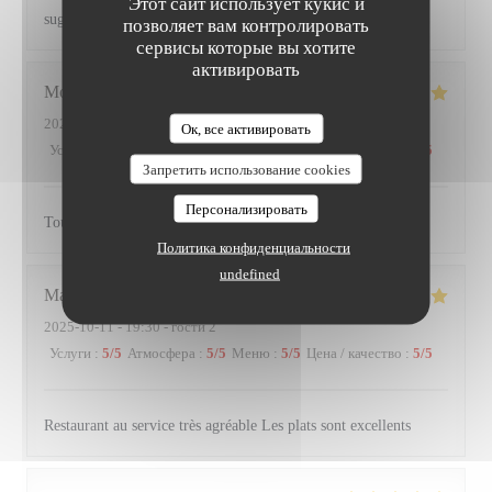
Этот сайт использует кукис и
suggestion de vin nous a beaucoup plus.
позволяет вам контролировать
сервисы которые вы хотите
активировать
Morgane
P
2025-10-25
- 19:30 - гости 3
Ок, все активировать
Услуги
:
5
/5
Атмосфера
:
5
/5
Меню
:
5
/5
Цена / качество
:
5
/5
Запретить использование cookies
Персонализировать
Tout !
Политика конфиденциальности
undefined
Marie
C
2025-10-11
- 19:30 - гости 2
Услуги
:
5
/5
Атмосфера
:
5
/5
Меню
:
5
/5
Цена / качество
:
5
/5
Restaurant au service très agréable Les plats sont excellents