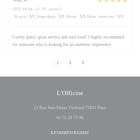
2025-10-04
- 21:30 - гости 3
Услуги
:
5
/5
Атмосфера
:
5
/5
Меню
:
5
/5
Цена / качество
:
5
/5
Lovely place, great service and soul food! I highly recommend
for someone who is looking for an authentic experience.
1
2
3
L'Officine
((открывается в н
22 Rue Jean-Pierre Timbaud 75011 Paris
01 55 28 75 98
БРОНИРОВАНИЕ