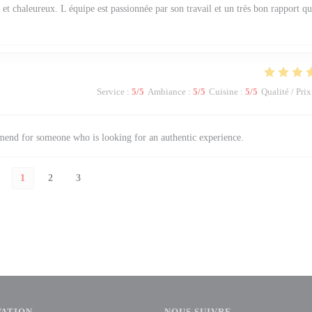
l et chaleureux. L équipe est passionnée par son travail et un très bon rapport qu
Service
:
5
/5
Ambiance
:
5
/5
Cuisine
:
5
/5
Qualité / Prix
mmend for someone who is looking for an authentic experience.
1
2
3
VATION
NOUS SUIVRE