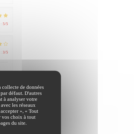
:
5
/5
:
3
/5
 nous
la collecte de données
 par défaut. D'autres
t à analyser votre
n avec les réseaux
:
5
/5
 accepter », « Tout
 vos choix à tout
ages du site.