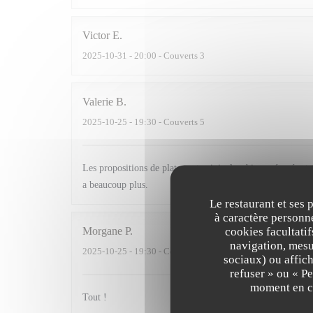
Victor
E
2025-10-31
- 20:00 - Couverts 3
Valerie
B
2025-10-25
- 19:30 - Couverts 5
Les propositions de plats sont originales, bien préparés et 
a beaucoup plus.
Le restaurant et ses 
à caractère personne
cookies facultati
Morgane
P
navigation, mesur
2025-10-25
- 19:30 - Couverts 3
sociaux) ou affich
refuser » ou « P
moment en cl
Tout !