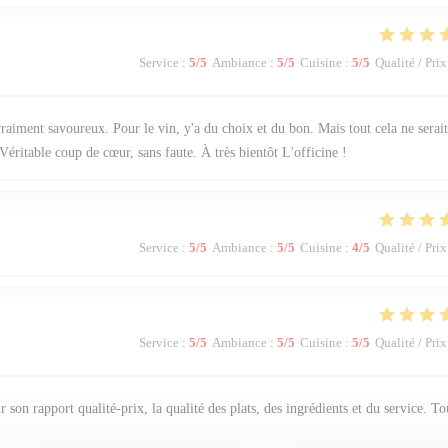
Service
:
5
/5
Ambiance
:
5
/5
Cuisine
:
5
/5
Qualité / Prix
 vraiment savoureux. Pour le vin, y'a du choix et du bon. Mais tout cela ne serait
. Véritable coup de cœur, sans faute. À très bientôt L'officine !
Service
:
5
/5
Ambiance
:
5
/5
Cuisine
:
4
/5
Qualité / Prix
Service
:
5
/5
Ambiance
:
5
/5
Cuisine
:
5
/5
Qualité / Prix
r son rapport qualité-prix, la qualité des plats, des ingrédients et du service. To