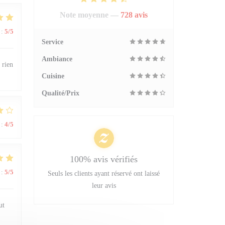
Note moyenne —
728 avis
:
5
/5
Service
Ambiance
 rien
Cuisine
Qualité/Prix
:
4
/5
100% avis vérifiés
:
5
/5
Seuls les clients ayant réservé ont laissé
leur avis
ut