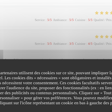
Service
:
5
/5
Ambiance
:
5
/5
Cuisine
:
5
/5
Qualité / Prix
Service
:
5
/5
Ambiance
:
3
/5
Cuisine
:
4
/5
Qualité / Prix
très bons. L'équipe est aux petits soins pour les convives et la suggestion de vin
partenaires utilisent des cookies sur ce site, pouvant impliquer 
l. Les cookies dits « nécessaires » sont obligatoires et installés
fs nécessitent votre consentement. Ces cookies facultatifs serven
er l'audience du site, proposer des fonctionnalités (ex : en lie
Service
:
5
/5
Ambiance
:
5
/5
Cuisine
:
5
/5
Qualité / Prix
er des publicités ou contenus personnalisés. Cliquez sur « Tout
ersonnaliser » pour gérer vos préférences. Vous pouvez modifier
iquant sur l'icône représentant un cookie en bas à gauche des p