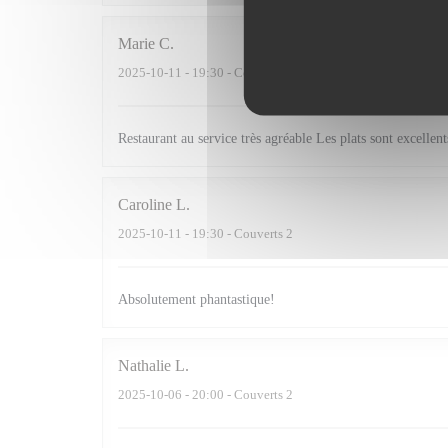
Marie
C
2025-10-11
- 19:30 - Couverts 2
Restaurant au service très agréable Les plats sont excellent
Caroline
L
2025-10-11
- 19:30 - Couverts 2
Absolutement phantastique!
Nathalie
L
2025-10-06
- 20:00 - Couverts 2