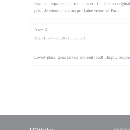
Excellent repas de l entrée au dessert. Le lieux est origina
prix . Je retournerai à ma prochaine venue sur Paris
Araz
K
2025-10-04
- 21:30 - Couverts 3
Lovely place, great service and soul food! I highly reco
RÉSER