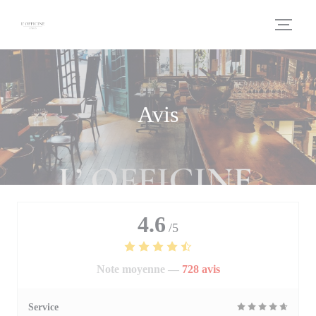
Personnalisation de vos choix en matière de cookies
Avis
4.6
/5
Note moyenne —
728 avis
Service