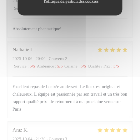
2025-10-11
- 19:30 - Couverts 2
Politique de gestion des cookies
Service
:
5
/5
Ambiance
:
5
/5
Cuisine
:
5
/5
Qualité / Prix
:
5
/5
Absolutement phantastique!
Nathalie
L
2025-10-06
- 20:00 - Couverts 2
Service
:
5
/5
Ambiance
:
5
/5
Cuisine
:
5
/5
Qualité / Prix
:
5
/5
Excellent repas de l entrée au dessert. Le lieux est original et
chaleureux. L équipe est passionnée par son travail et un très bon
rapport qualité prix . Je retournerai à ma prochaine venue sur
Paris
Araz
K
2025-10-04
- 21:30 - Couverts 3