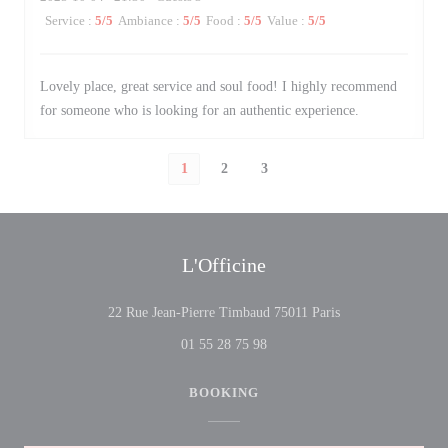
Service
:
5
/5
Ambiance
:
5
/5
Food
:
5
/5
Value
:
5
/5
Lovely place, great service and soul food! I highly recommend
for someone who is looking for an authentic experience.
1
2
3
L'Officine
((opens in a new 
22 Rue Jean-Pierre Timbaud 75011 Paris
01 55 28 75 98
BOOKING