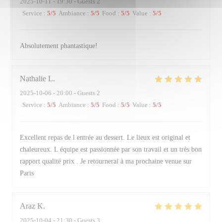
2025-10-11
- 19:30 - Guests 2
Service
:
5
/5
Ambiance
:
5
/5
Food
:
5
/5
Value
:
5
/5
Absolutement phantastique!
Nathalie
L
2025-10-06
- 20:00 - Guests 2
Service
:
5
/5
Ambiance
:
5
/5
Food
:
5
/5
Value
:
5
/5
Excellent repas de l entrée au dessert. Le lieux est original et
chaleureux. L équipe est passionnée par son travail et un très bon
rapport qualité prix . Je retournerai à ma prochaine venue sur
Paris
Araz
K
2025-10-04
- 21:30 - Guests 3