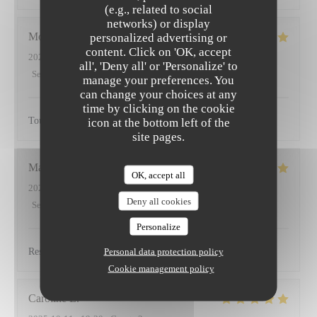
(e.g., related to social
networks) or display
Morgane
P
personalized advertising or
content. Click on 'OK, accept
2025-10-25
- 19:30 - Guests 3
all', 'Deny all' or 'Personalize' to
Service
:
5
/5
Ambiance
:
5
/5
Food
:
5
/5
Value
:
5
/5
manage your preferences. You
can change your choices at any
time by clicking on the cookie
Tout !
icon at the bottom left of the
site pages.
Marie
C
OK, accept all
2025-10-11
- 19:30 - Guests 2
Deny all cookies
Service
:
5
/5
Ambiance
:
5
/5
Food
:
5
/5
Value
:
5
/5
Personalize
Personal data protection policy
Restaurant au service très agréable Les plats sont excellents
Cookie management policy
Caroline
L