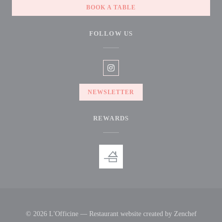
BOOK A TABLE
FOLLOW US
Instagram ((opens in a new window
NEWSLETTER
REWARDS
((opens 
© 2026 L'Officine — Restaurant website created by
Zenchef