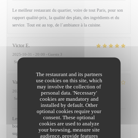
Le meilleur restaurant du quartier, voire de tout Paris, pour son
rapport qualité-prix, la qualité des plats, des ingrédients et du
service. Tout est au top, de l’ambiance à la cuisine.
Victor
E
2025-10-31
- 20:00 - Guests 3
Service
:
5
/5
Ambiance
:
5
/5
Food
:
5
/5
Value
:
5
/5
The restaurant and its partners
use cookies on this site, which
Valerie
B
may involve the collection of
2025-10-25
- 19:30 - Guests 5
personal data. 'Necessary'
cookies are mandatory and
Service
:
5
/5
Ambiance
:
3
/5
Food
:
4
/5
Value
:
3
/5
installed by default. Other
optional cookies require your
consent. These optional
Les propositions de plats sont originales, bien préparés et très
cookies are used to analyze
bons. L'équipe est aux petits soins pour les convives et la
your browsing, measure site
suggestion de vin nous a beaucoup plus.
audience, provide features