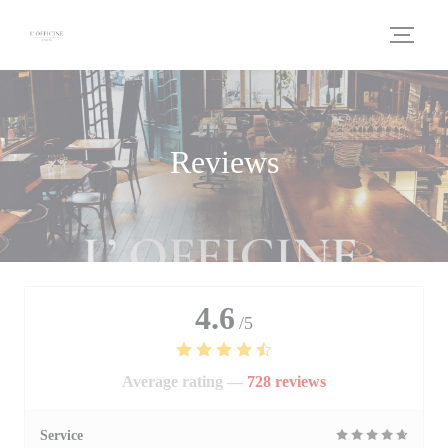
Personalizing your cookie choices
Reviews
4.6
/5
Average rating —
728 reviews
Service